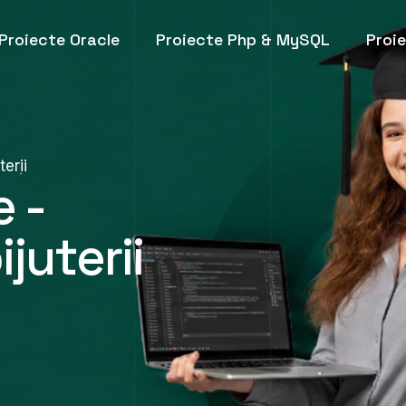
Proiecte Oracle
Proiecte Php & MySQL
Proi
terii
e -
juterii