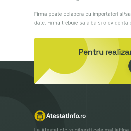
Firma poate colabora cu importatori si/sau
date. Firma trebuie sa aiba si o evidenta cl
Pentru realiz
La
AtestatInfo.ro
găsești cele mai ieftine