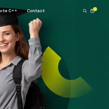
0
ecte C++
Contact