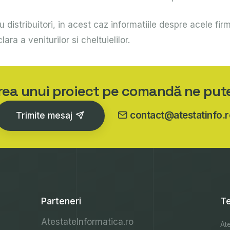
 distribuitori, in acest caz informatiile despre acele fir
ara a veniturilor si cheltuielilor.
area unui proiect pe comandă ne put
contact@atestatinfo.r
Trimite mesaj
Parteneri
Te
AtestateInformatica.ro
Ate