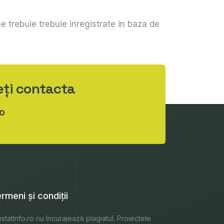
me trebuie trebuie inregistrate in baza de
eți contacta
o
rmeni și condiții
statInfo.ro
nu încurajează plagiatul. Proiectele