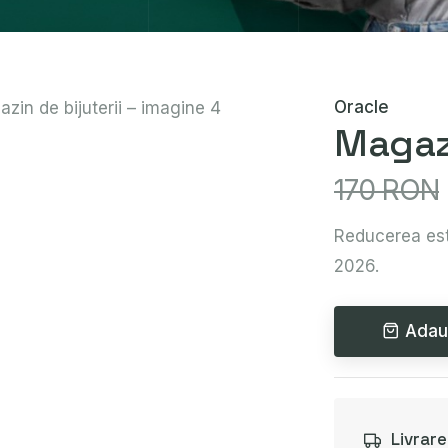
Oracle
Magazi
170 RON
Reducerea est
2026.
Adau
Livrar