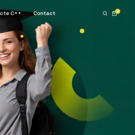
0
ecte C++
Contact