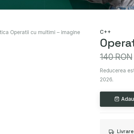
C++
Operat
140 RON
Reducerea est
2026.
Adau
Livrar