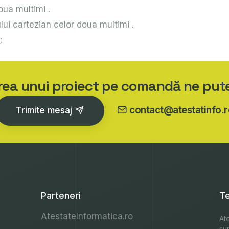
oua multimi .
lui cartezian celor doua multimi .
;
area unui proiect pe comandă ne put
contact@atestatinfo.r
Trimite mesaj
Parteneri
Te
AtestateInformatica.ro
Ate
su