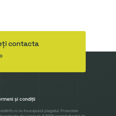
eți contacta
o
rmeni și condiții
statInfo.ro
nu încurajează plagiatul. Proiectele
nt protejate de Legea nr. 8/1996 privind dreptul de