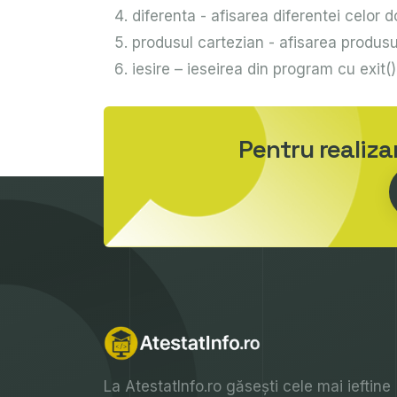
diferenta - afisarea diferentei celor d
produsul cartezian - afisarea produsu
iesire – ieseirea din program cu exit()
Pentru realiz
La
AtestatInfo.ro
găsești cele mai ieftine