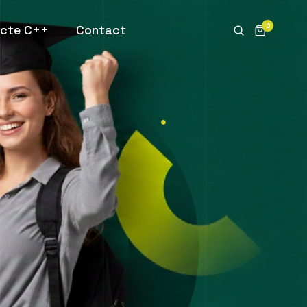
0
ecte C++
Contact