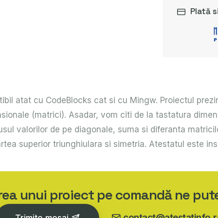
Plată s
bil atat cu CodeBlocks cat si cu Mingw. Proiectul prezint
ionale (matrici). Asadar, vom citi de la tastatura dimens
ul valorilor de pe diagonale, suma si diferanta matricilo
rtea superior triunghiulara si simetria. Atestatul este i
area unui proiect pe comandă ne put
contact@atestatinfo.r
Trimite mesaj