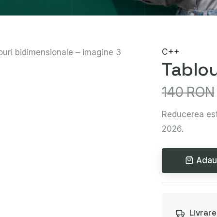
C++
Tablou
140 RON
Reducerea est
2026.
Adau
Livrar