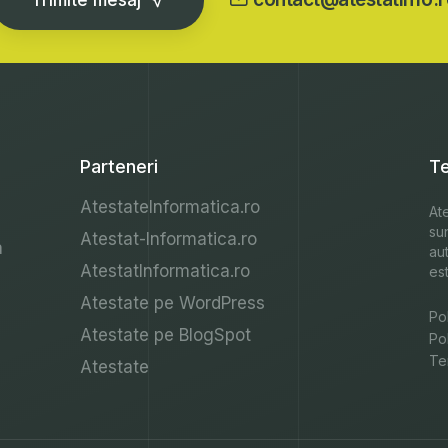
Parteneri
Te
AtestateInformatica.ro
Ate
su
Atestat-Informatica.ro
a
au
AtestatInformatica.ro
est
Atestate pe WordPress
Pol
Atestate pe BlogSpot
Po
Ter
Atestate