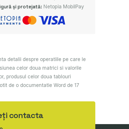
igură și protejată:
Netopia MobilPay
a detalii despre operatiile pe care le
iunea celor doua matrici si valorile
r, produsul celor doua tablouri
nsotit de o documentatie Word de 17
eți contacta
o