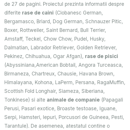
de 27 de pagini. Proiectul prezinta informatii despre
diferite
rase de caini
(Ciobanesc German,
Bergamasco, Briard, Dog German, Schnauzer Pitic,
Boxer, Rottweiler, Saint Bernard, Bull Terrier,
Amstaff, Teckel, Chow Chow, Pudel, Husky,
Dalmatian, Labrador Retriever, Golden Retriever,
Pekinez, Chihuahua, Ogar Afgan),
rase de pisici
(Abyssiniana,American Bobtail, Angora Turceasca,
Birmaneza, Chartreux, Chausie, Havana Brown,
Himalayana, Kohona, LaPerm, Persana, RagaMuffin,
Scottish Fold Longhair, Siameza, Siberiana,
Tonkinese) si alte
animale de companie
(Papagali
Perusi, Pasari exotice, Broaste testoase, Iguane,
Serpi, Hamsteri, Iepuri, Porcusori de Guineea, Pesti,
Tarantule). De asemenea, atestatul contine o