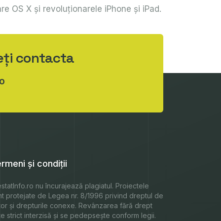
re OS X şi revoluţionarele iPhone şi iPad.
eți contacta
o
rmeni și condiții
statInfo.ro
nu încurajează plagiatul. Proiectele
nt protejate de Legea nr. 8/1996 privind dreptul de
tor și drepturile conexe. Revânzarea fără drept
e strict interzisă și se pedepsește conform legii.