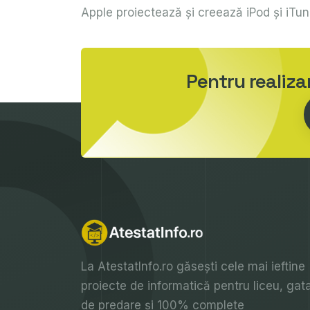
Apple proiectează şi creează iPod şi iTun
Pentru realiz
La
AtestatInfo.ro
găsești cele mai ieftine
proiecte de informatică pentru liceu, gat
de predare și 100% complete