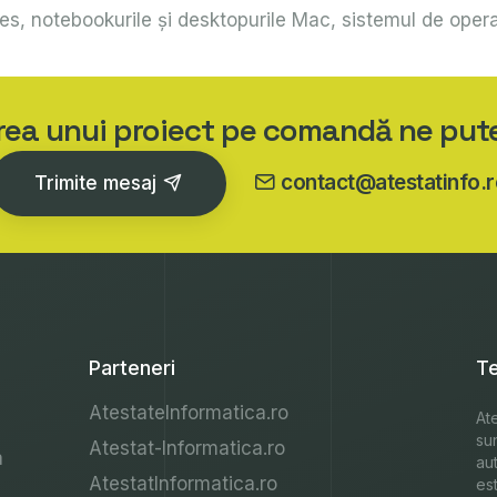
es, notebookurile şi desktopurile Mac, sistemul de opera
area unui proiect pe comandă ne put
contact@atestatinfo.r
Trimite mesaj
Parteneri
Te
AtestateInformatica.ro
Ate
su
Atestat-Informatica.ro
a
au
AtestatInformatica.ro
est