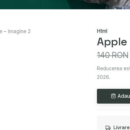
Html
Apple
140 RON
Reducerea est
2026.
Adau
Livrar