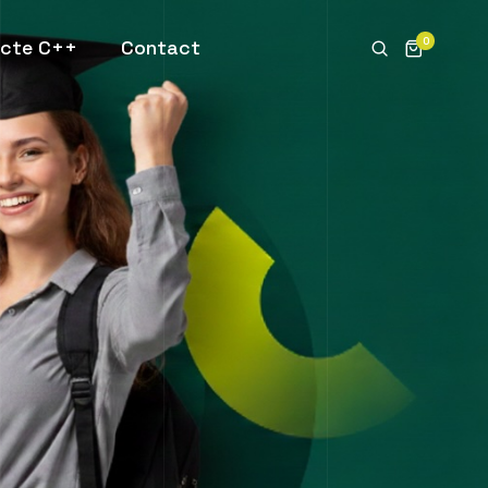
0
ecte C++
Contact