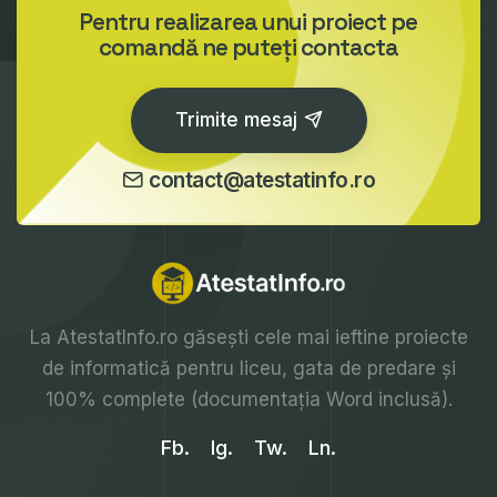
Pentru realizarea unui proiect pe
comandă ne puteți contacta
Trimite mesaj
contact@atestatinfo.ro
La
AtestatInfo.ro
găsești cele mai ieftine proiecte
de informatică pentru liceu, gata de predare și
100% complete (documentația Word inclusă).
Fb.
Ig.
Tw.
Ln.