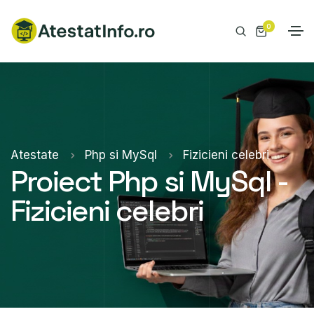
0
Atestate
Php si MySql
Fizicieni celebri
Proiect Php si MySql -
Fizicieni celebri